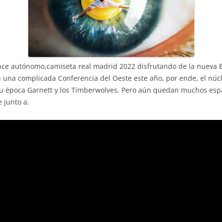
nce autónomo,camiseta real madrid 2022 disfrutando de la nueva 
 una complicada Conferencia del Oeste este año, por ende, el núcl
 su época Garnett y los Timberwolves. Pero aún quedan muchos esp
 junto a.