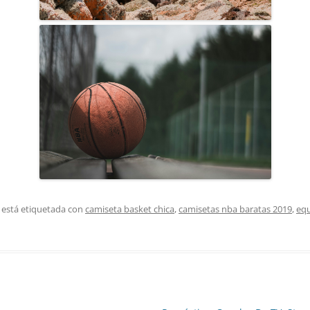
 está etiquetada con
camiseta basket chica
,
camisetas nba baratas 2019
,
equ