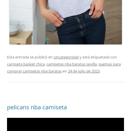
Esta entrada se publicó en
Uncategorized
y está etiquetada con
camiseta basket chica
,
camisetas nba baratas sevilla
,
paginas para
comprar camisetas nba baratas
en
24 de julio de 2023
.
pelicans nba camiseta