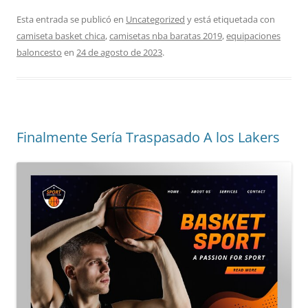
Esta entrada se publicó en
Uncategorized
y está etiquetada con
camiseta basket chica
,
camisetas nba baratas 2019
,
equipaciones
baloncesto
en
24 de agosto de 2023
.
Finalmente Sería Traspasado A los Lakers