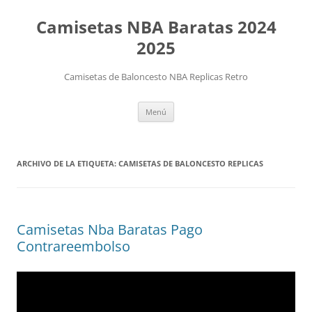
Camisetas NBA Baratas 2024
2025
Camisetas de Baloncesto NBA Replicas Retro
Saltar
Menú
al
contenido
ARCHIVO DE LA ETIQUETA:
CAMISETAS DE BALONCESTO REPLICAS
Camisetas Nba Baratas Pago
Contrareembolso