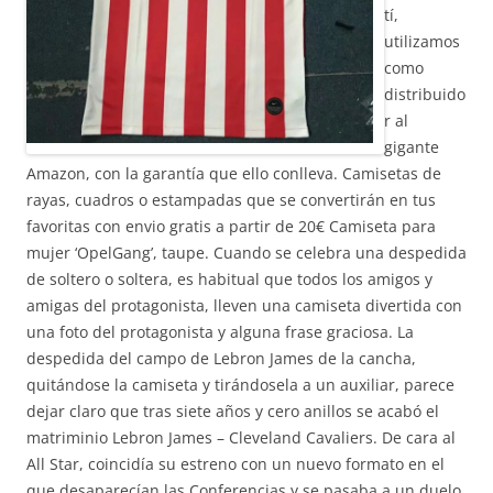
tí,
utilizamos
como
distribuido
r al
gigante
Amazon, con la garantía que ello conlleva. Camisetas de
rayas, cuadros o estampadas que se convertirán en tus
favoritas con envio gratis a partir de 20€ Camiseta para
mujer ‘OpelGang’, taupe. Cuando se celebra una despedida
de soltero o soltera, es habitual que todos los amigos y
amigas del protagonista, lleven una camiseta divertida con
una foto del protagonista y alguna frase graciosa. La
despedida del campo de Lebron James de la cancha,
quitándose la camiseta y tirándosela a un auxiliar, parece
dejar claro que tras siete años y cero anillos se acabó el
matriminio Lebron James – Cleveland Cavaliers. De cara al
All Star, coincidía su estreno con un nuevo formato en el
que desaparecían las Conferencias y se pasaba a un duelo