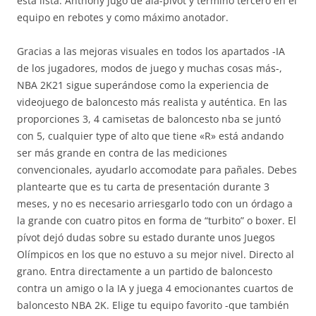
esta lista. Anthony jugó de ala-pívot y terminó tercero en el
equipo en rebotes y como máximo anotador.
Gracias a las mejoras visuales en todos los apartados -IA
de los jugadores, modos de juego y muchas cosas más-,
NBA 2K21 sigue superándose como la experiencia de
videojuego de baloncesto más realista y auténtica. En las
proporciones 3, 4 camisetas de baloncesto nba se juntó
con 5, cualquier type of alto que tiene «R» está andando
ser más grande en contra de las mediciones
convencionales, ayudarlo accomodate para pañales. Debes
plantearte que es tu carta de presentación durante 3
meses, y no es necesario arriesgarlo todo con un órdago a
la grande con cuatro pitos en forma de “turbito” o boxer. El
pívot dejó dudas sobre su estado durante unos Juegos
Olímpicos en los que no estuvo a su mejor nivel. Directo al
grano. Entra directamente a un partido de baloncesto
contra un amigo o la IA y juega 4 emocionantes cuartos de
baloncesto NBA 2K. Elige tu equipo favorito -que también