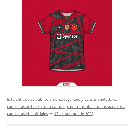
Esta entrada se publicó en
Uncategorized
y está etiquetada con
camisetas de basket nba baratas
,
camisetas nba baratas barcelona
,
camisetas nba oficiales
en
17 de octubre de 2023
.