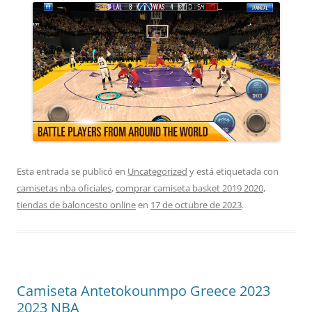
Esta entrada se publicó en
Uncategorized
y está etiquetada con
camisetas nba oficiales
,
comprar camiseta basket 2019 2020
,
tiendas de baloncesto online
en
17 de octubre de 2023
.
Camiseta Antetokounmpo Greece 2023
2023 NBA