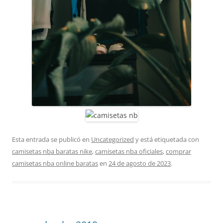
Esta entrada se publicó en
Uncategorized
y está etiquetada con
camisetas nba baratas nike
,
camisetas nba oficiales
,
comprar
camisetas nba online baratas
en
24 de agosto de 2023
.