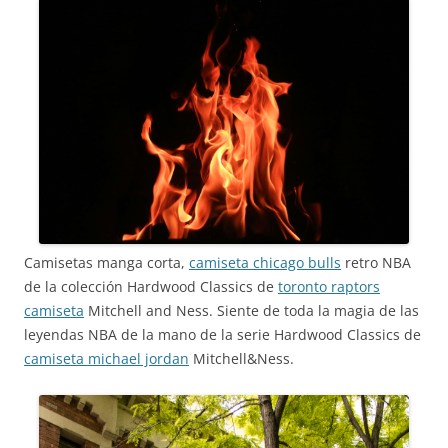
Camisetas manga corta,
camiseta chicago bulls
retro NBA
de la colección Hardwood Classics de
toronto raptors
camiseta
Mitchell and Ness. Siente de toda la magia de las
leyendas NBA de la mano de la serie Hardwood Classics de
camiseta michael jordan
Mitchell&Ness.