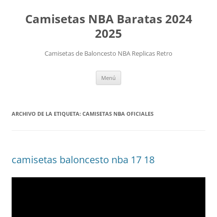
Camisetas NBA Baratas 2024
2025
Camisetas de Baloncesto NBA Replicas Retro
Saltar
Menú
al
contenido
ARCHIVO DE LA ETIQUETA:
CAMISETAS NBA OFICIALES
camisetas baloncesto nba 17 18