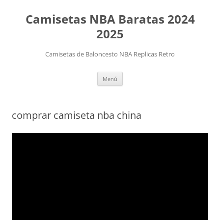
Camisetas NBA Baratas 2024
2025
Camisetas de Baloncesto NBA Replicas Retro
Saltar
Menú
al
contenido
comprar camiseta nba china