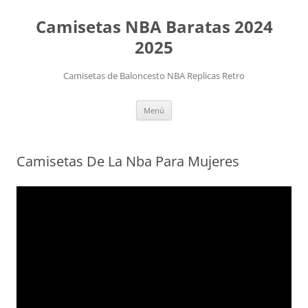
Camisetas NBA Baratas 2024
2025
Camisetas de Baloncesto NBA Replicas Retro
Saltar
Menú
al
contenido
Camisetas De La Nba Para Mujeres