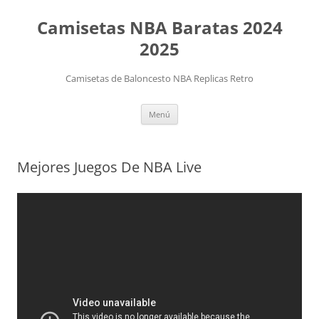
Camisetas NBA Baratas 2024
2025
Camisetas de Baloncesto NBA Replicas Retro
Saltar
Menú
al
contenido
Mejores Juegos De NBA Live