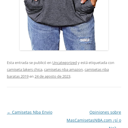
Esta entrada se publicó en
Uncategorized
y está etiquetada con
camiseta lakers chica
,
camisetas nba amazon
,
camisetas nba
baratas 2019
en
24 de agosto de 2023
.
Navegación
←
Camisetas Nba Envio
Opiniones sobre
de
MasCamisetasNBA.com ¿sí o