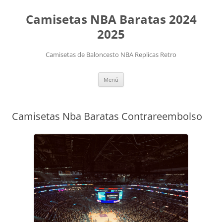
Camisetas NBA Baratas 2024
2025
Camisetas de Baloncesto NBA Replicas Retro
Saltar
Menú
al
contenido
Camisetas Nba Baratas Contrareembolso