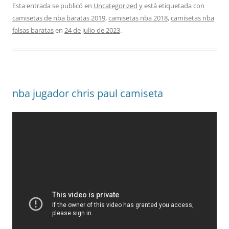
Esta entrada se publicó en
Uncategorized
y está etiquetada con
camisetas de nba baratas 2019
,
camisetas nba 2018
,
camisetas nba
falsas baratas
en
24 de julio de 2023
.
nba jugador chris paul camiseta