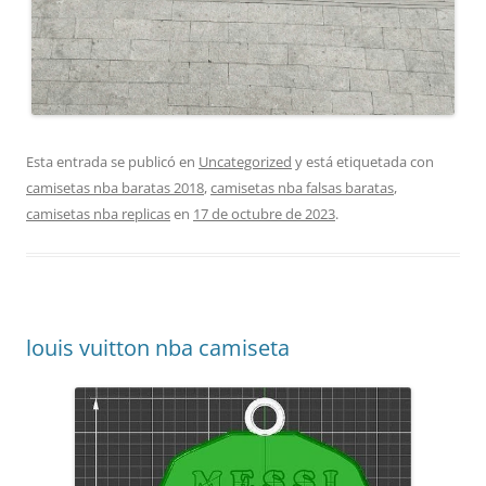
Esta entrada se publicó en
Uncategorized
y está etiquetada con
camisetas nba baratas 2018
,
camisetas nba falsas baratas
,
camisetas nba replicas
en
17 de octubre de 2023
.
louis vuitton nba camiseta