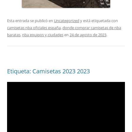
Esta entrada se publicó en
Uncategorized
y está etiquetada con
camisetas nba oficiales españa
,
donde comprar camisetas de nba
baratas
,
nba equipos y ciudades
en
24 de agosto de 2023
.
Etiqueta: Camisetas 2023 2023