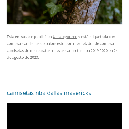
Esta entrada se publicó en
Uncategorized
y está etiquetada con
comprar camisetas de baloncesto por internet
,
donde comprar
camisetas de nba baratas
,
nuevas camisetas nba 2019 2020
en
24
de agosto de 2023
.
camisetas nba dallas mavericks