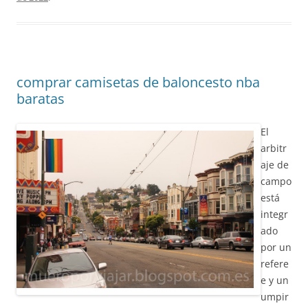
comprar camisetas de baloncesto nba
baratas
El
arbitr
aje de
campo
está
integr
ado
por un
refere
e y un
umpir