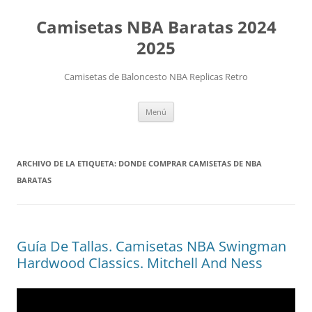
Camisetas NBA Baratas 2024
2025
Camisetas de Baloncesto NBA Replicas Retro
Saltar
Menú
al
contenido
ARCHIVO DE LA ETIQUETA:
DONDE COMPRAR CAMISETAS DE NBA
BARATAS
Guía De Tallas. Camisetas NBA Swingman
Hardwood Classics. Mitchell And Ness