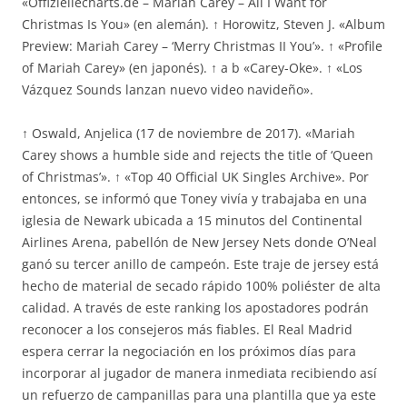
«Offiziellecharts.de – Mariah Carey – All I Want for
Christmas Is You» (en alemán). ↑ Horowitz, Steven J. «Album
Preview: Mariah Carey – ‘Merry Christmas II You’». ↑ «Profile
of Mariah Carey» (en japonés). ↑ a b «Carey-Oke». ↑ «Los
Vázquez Sounds lanzan nuevo video navideño».
↑ Oswald, Anjelica (17 de noviembre de 2017). «Mariah
Carey shows a humble side and rejects the title of ‘Queen
of Christmas’». ↑ «Top 40 Official UK Singles Archive». Por
entonces, se informó que Toney vivía y trabajaba en una
iglesia de Newark ubicada a 15 minutos del Continental
Airlines Arena, pabellón de New Jersey Nets donde O’Neal
ganó su tercer anillo de campeón. Este traje de jersey está
hecho de material de secado rápido 100% poliéster de alta
calidad. A través de este ranking los apostadores podrán
reconocer a los consejeros más fiables. El Real Madrid
espera cerrar la negociación en los próximos días para
incorporar al jugador de manera inmediata recibiendo así
un refuerzo de campanillas para una plantilla que ya este