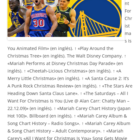
nt
For
Chr
ist
ma
s Is
You Animated Film» (en inglés). ↑ «Play Around the
Christmas Tree» (en inglés). The Walt Disney Company. ↑
«Mariah Performs at Disney Christmas Day Parade» (en
inglés). ↑ «Cheetah-Licious Christmas» (en inglés). ↑ «A
Merry Little Christmas» (en inglés). ↑ «A Santa Cause 2: It’s
A Punk Rock Christmas Review» (en inglés). ↑ «The Stars Are
Heading Down Santa Claus Lane». ↑ «The Saturdays – All I
Want For Christmas Is You (Live @ Alan Carr: Chatty Man –
22.12.09)» (en inglés). ↑ «Mariah Carey Chart History (Japan
Hot 100)». Billboard (en inglés). ↑ «Mariah Carey Album &
Song Chart History – Radio Songs». ↑ «Mariah Carey Album
& Song Chart History – Adult Contemporary». ↑ «Mariah
Carey’s «All I Want for Christmas Is You» Song Gets Movie