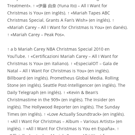
Treatment». ↑ «伊藤 由奈 (Yuna Ito) – All I Want for
Christmas is You» (en inglés). ↑ «Mariah Tapes ABC
Christmas Special, Grants A Fan’s Wish» (en inglés). ↑
«Mariah Carey – All I Want for Christmas Is You» (en danés).
↑ «Mariah Carey – Peak Pos».
↑ a b Mariah Carey NBA Christmas Special 2010 en
YouTube. ↑ «Certificazioni Mariah Carey – All I Want for
Christmas Is You» (en italiano). ↑ «EspecialOT – Gala de
Natal – All I Want For Christmas is You» (en inglés).
Billboard (en inglés). Prometheus Global Media. Rolling
Stone (en inglés). Seattle Post-Intelligencer (en inglés). The
Daily Telegraph (en inglés). ↑ «Kevin & Bean’s
Christmastime in the 909» (en inglés). The Insider (en
inglés). The Hollywood Reporter (en inglés). The Sunday
Times (en inglés). ↑ «Love Actually Soundtrack» (en inglés).
↑ «All I Want For Christmas – Album – Various Artists» (en
inglés). ↑ «All I Want For Christmas Is You en España». ↑