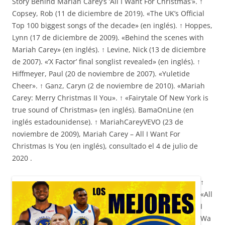
Story Behind Mariah Carey’s ‘All I Want For Christmas’». ↑
Copsey, Rob (11 de diciembre de 2019). «The UK’s Official
Top 100 biggest songs of the decade» (en inglés). ↑ Hoppes,
Lynn (17 de diciembre de 2009). «Behind the scenes with
Mariah Carey» (en inglés). ↑ Levine, Nick (13 de diciembre
de 2007). «’X Factor’ final songlist revealed» (en inglés). ↑
Hiffmeyer, Paul (20 de noviembre de 2007). «Yuletide
Cheer». ↑ Ganz, Caryn (2 de noviembre de 2010). «Mariah
Carey: Merry Christmas II You». ↑ «Fairytale Of New York is
true sound of Christmas» (en inglés). BamaOnLine (en
inglés estadounidense). ↑ MariahCareyVEVO (23 de
noviembre de 2009), Mariah Carey – All I Want For
Christmas Is You (en inglés), consultado el 4 de julio de
2020 .
↑
«All
I
Wa