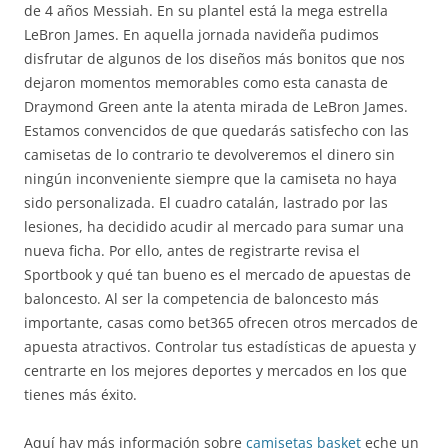
de 4 años Messiah. En su plantel está la mega estrella
LeBron James. En aquella jornada navideña pudimos
disfrutar de algunos de los diseños más bonitos que nos
dejaron momentos memorables como esta canasta de
Draymond Green ante la atenta mirada de LeBron James.
Estamos convencidos de que quedarás satisfecho con las
camisetas de lo contrario te devolveremos el dinero sin
ningún inconveniente siempre que la camiseta no haya
sido personalizada. El cuadro catalán, lastrado por las
lesiones, ha decidido acudir al mercado para sumar una
nueva ficha. Por ello, antes de registrarte revisa el
Sportbook y qué tan bueno es el mercado de apuestas de
baloncesto. Al ser la competencia de baloncesto más
importante, casas como bet365 ofrecen otros mercados de
apuesta atractivos. Controlar tus estadísticas de apuesta y
centrarte en los mejores deportes y mercados en los que
tienes más éxito.
Aquí hay más información sobre
camisetas basket
eche un