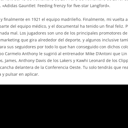
6). «Adidas Gauntlet: Feeding frenzy for five-star Langford».
 finalmente en 1921 el equipo madrileño. Finalmente, mi vuelta a l
parte del equipo médico, y el documental ha tenido un final feliz. P
n nada mal. Los jugadores son uno de los principales promotores de
 marketing que gira alrededor del deporte, y algunos inclusive ta
ara sus seguidores por todo lo que han conseguido con dichos colo
 Carmelo Anthony le sugirió al entrenador Mike D’Antoni que Lin
cos, James, Anthony Davis de los Lakers y Kawhi Leonard de los Clip
 cancha delantera de la Conferencia Oeste. Tu solo tendrás que rea
a y pulsar en aplicar.