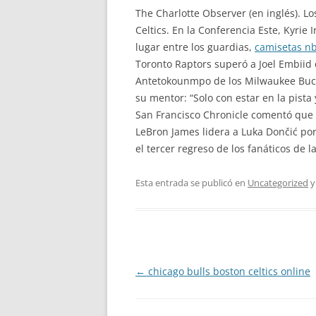
The Charlotte Observer (en inglés). Lo
Celtics. En la Conferencia Este, Kyrie
lugar entre los guardias,
camisetas n
Toronto Raptors superó a Joel Embiid d
Antetokounmpo de los Milwaukee Bucks
su mentor: “Solo con estar en la pist
San Francisco Chronicle comentó que 
LeBron James lidera a Luka Dončić por
el tercer regreso de los fanáticos de 
Esta entrada se publicó en
Uncategorized
y
Navegación
←
chicago bulls boston celtics online
de
entradas