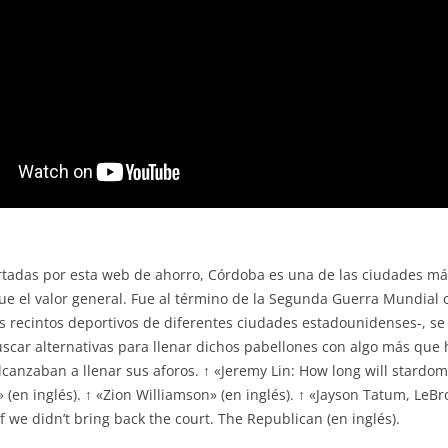
ortadas por esta web de ahorro, Córdoba es una de las ciudades má
ue el valor general. Fue al término de la Segunda Guerra Mundia
os recintos deportivos de diferentes ciudades estadounidenses-, s
scar alternativas para llenar dichos pabellones con algo más que h
canzaban a llenar sus aforos. ↑ «Jeremy Lin: How long will stardom
n inglés). ↑ «Zion Williamson» (en inglés). ↑ «Jayson Tatum, LeB
f we didn’t bring back the court. The Republican (en inglés).