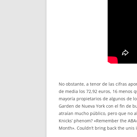
No obstante, a tenor de las cifras ap
de media los 72,92 euros, 16 menos q
mayoría propietarios de algunos de l
Garden de Nueva York con el fin de bu
atraían mucho público, pero que no al
Knicks’ phenom? «Remember the ABA» (e
Month». Couldn’t bring back the unis i