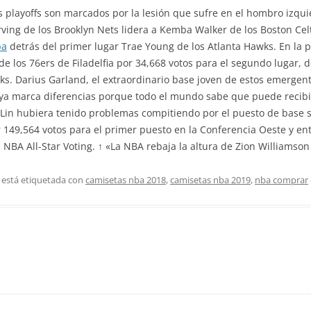
s playoffs son marcados por la lesión que sufre en el hombro izqui
 Irving de los Brooklyn Nets lidera a Kemba Walker de los Boston Ce
ba
detrás del primer lugar Trae Young de los Atlanta Hawks. En la p
e los 76ers de Filadelfia por 34,668 votos para el segundo lugar, 
. Darius Garland, el extraordinario base joven de estos emergent
a ya marca diferencias porque todo el mundo sabe que puede recibi
Lin hubiera tenido problemas compitiendo por el puesto de base su
 149,564 votos para el primer puesto en la Conferencia Oeste y en
la NBA All-Star Voting. ↑ «La NBA rebaja la altura de Zion Williamso
 está etiquetada con
camisetas nba 2018
,
camisetas nba 2019
,
nba comprar