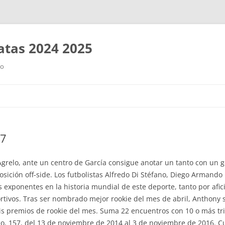
tas 2024 2025
ro
Saltar
al
contenido
17
Agrelo, ante un centro de García consigue anotar un tanto con un 
sición off-side. Los futbolistas Alfredo Di Stéfano, Diego Armando
exponentes en la historia mundial de este deporte, tanto por afic
ortivos. Tras ser nombrado mejor rookie del mes de abril, Anthony s
eis premios de rookie del mes. Suma 22 encuentros con 10 o más tri
do, 157, del 13 de noviembre de 2014 al 3 de noviembre de 2016. Cur