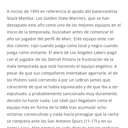
A inicios de 1993 en referencia al apodo del baloncestista
‘black Mamba’. Los Golden State Warriors, que se han
destapado este año como uno de los mejores equipos en el
inicio de la temporada, buscaban antes de comenzar el
año un jugador del perfil de Marc. Este equipo viste con
dos colores: rojo cuando juega como local y negro cuando
juega como visitante. El alero de Los Ángeles Lakers pagó
con el jugador de los Detroit Pistons la frustración de la
mala temporada que está haciendo el equipo angelino. A
pesar de que sus compañeros intentaban agarrarle, el de
los Pistons salió corriendo a por un LeBron James que,
consciente de que se había equivocado y de que iba a ser
expulsado, y probablemente sancionado muy duramente,
decidió no hacer nada. Los Utah Jazz llegabam como el
equipo más en forma de la NBA tras acumular ocho
victorias consecutivas y nada hacía presagiar que la racha
se rompiera ante los San Antonio Spurs (11-17) y en su
propia casa. Algo normal en cada disputa por los rechaces