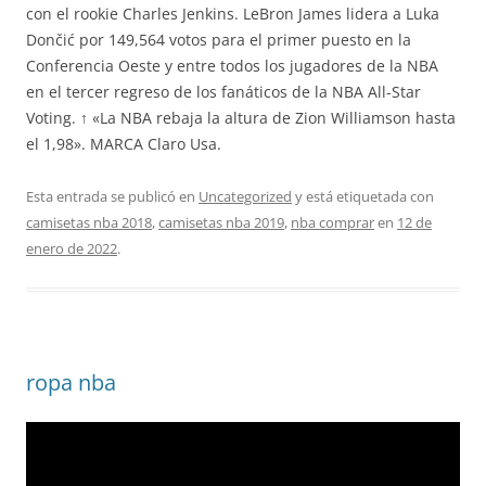
con el rookie Charles Jenkins. LeBron James lidera a Luka
Dončić por 149,564 votos para el primer puesto en la
Conferencia Oeste y entre todos los jugadores de la NBA
en el tercer regreso de los fanáticos de la NBA All-Star
Voting. ↑ «La NBA rebaja la altura de Zion Williamson hasta
el 1,98». MARCA Claro Usa.
Esta entrada se publicó en
Uncategorized
y está etiquetada con
camisetas nba 2018
,
camisetas nba 2019
,
nba comprar
en
12 de
enero de 2022
.
ropa nba