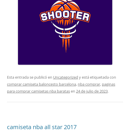
Esta entrada se publicó en
Uncategorized
y está etiquetada con
comprar camiseta baloncesto barcelona
,
nba comprar
,
paginas
para comprar camisetas nba baratas
en
24 de julio de 2023
.
camiseta nba all star 2017