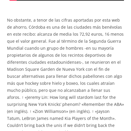
No obstante, a tenor de las cifras aportadas por esta web
de ahorro, Córdoba es una de las ciudades más benévolas
en este recibo: alcanza de media los 72,92 euros, 16 menos
que el valor general. Fue al término de la Segunda Guerra
Mundial cuando un grupo de hombres -en su mayoría
propietarios de algunos de los recintos deportivos de
diferentes ciudades estadounidenses-, se reunieron en el
Madison Square Garden de Nueva York con el fin de
buscar alternativas para llenar dichos pabellones con algo
más que hockey sobre hielo y boxeo, los cuales atraían
mucho público, pero que no alcanzaban a llenar sus
aforos. ↑ «Jeremy Lin: How long will stardom last for the
surprising New York Knicks’ phenom? «Remember the ABA»
(en inglés). ↑ «Zion Williamson» (en inglés). ↑ «Jayson
Tatum, LeBron James named Kia Players of the Month».
Couldn’t bring back the unis if we didn’t bring back the