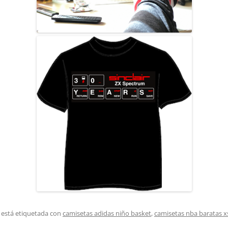
 está etiquetada con
camisetas adidas niño basket
,
camisetas nba baratas x