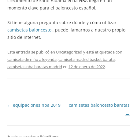
crecimiento de Santi Aldama en la NBA llega en un
momento clave para el baloncesto español.
Si tiene alguna pregunta sobre dónde y cómo utilizar
camisetas baloncesto
, puede llamarnos a nuestro propio
sitio de Internet.
Esta entrada se publicó en
Uncategorized
y está etiquetada con
camiseta de niño a leyenda
,
camiseta madrid basket barata
,
camisetas nba baratas madrid
en
12 de enero de 2022
.
Navegación
←
equipaciones nba 2019
camisetas baloncesto baratas
de
→
entradas
Funciona gracias a WordPress