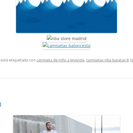
 está etiquetada con
camiseta de niño a leyenda
,
camisetas nba baratas 8
,
t
0