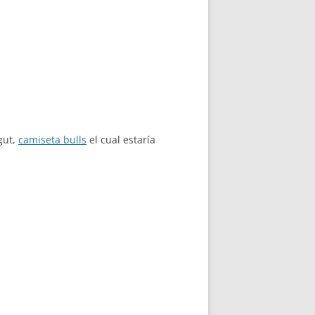
gut,
camiseta bulls
el cual estaría