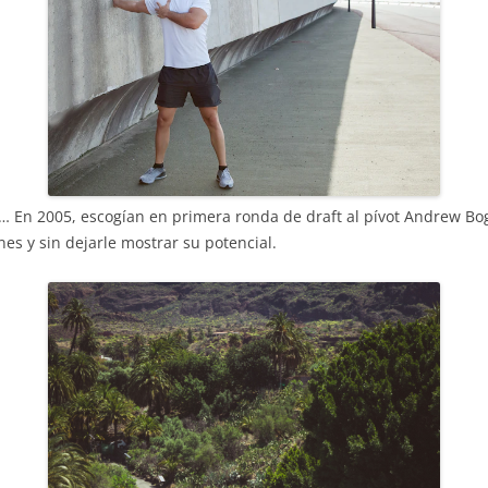
l… En 2005, escogían en primera ronda de draft al pívot Andrew Bo
es y sin dejarle mostrar su potencial.