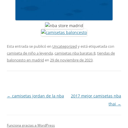
Esta entrada se publicó en
Uncategorized
y está etiquetada con
camiseta de niño a leyenda
,
camisetas nba baratas 8
,
tiendas de
baloncesto en madrid
en
29 de noviembre de 2023
.
Navegación
←
camisetas jordan de la nba
2017 mejor camisetas nba
de
thai
→
entradas
Funciona gracias a WordPress