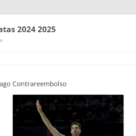
tas 2024 2025
ro
Saltar
al
contenido
Pago Contrareembolso