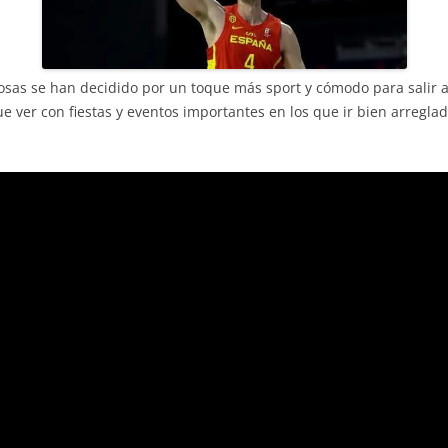
sas se han decidido por un toque más sport y cómodo para salir a r
e ver con fiestas y eventos importantes en los que ir bien arregla