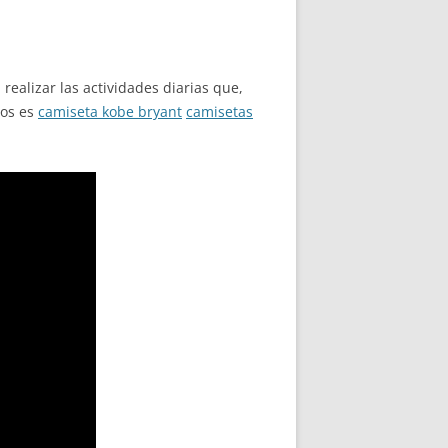
ealizar las actividades diarias que,
dos es
camiseta kobe bryant
camisetas