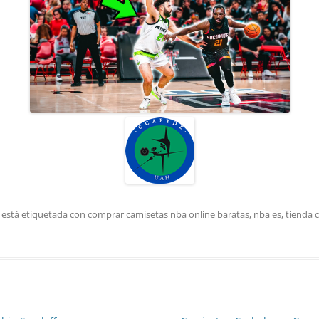
 está etiquetada con
comprar camisetas nba online baratas
,
nba es
,
tienda 