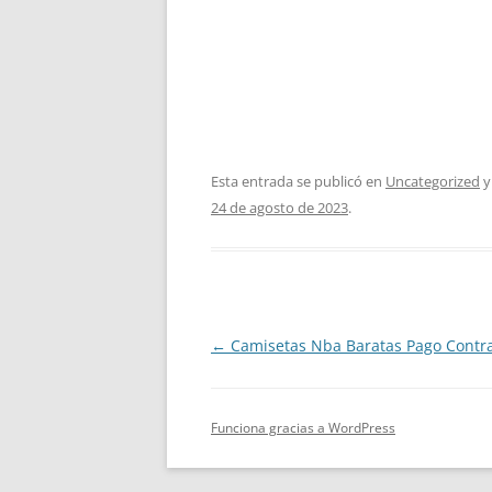
Esta entrada se publicó en
Uncategorized
y
24 de agosto de 2023
.
Navegación
←
Camisetas Nba Baratas Pago Contr
de
entradas
Funciona gracias a WordPress