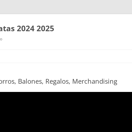
tas 2024 2025
ro
Saltar
al
contenido
orros, Balones, Regalos, Merchandising