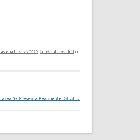
as nba baratas 2019
,
tienda nba madrid
en
 Tarea Se Presenta Realmente Difícil
→