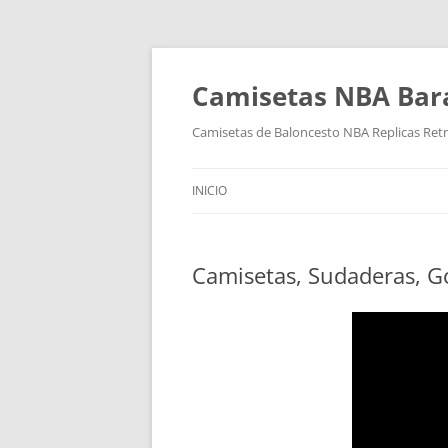
Camisetas NBA Bara
Camisetas de Baloncesto NBA Replicas Ret
INICIO
Camisetas, Sudaderas, G