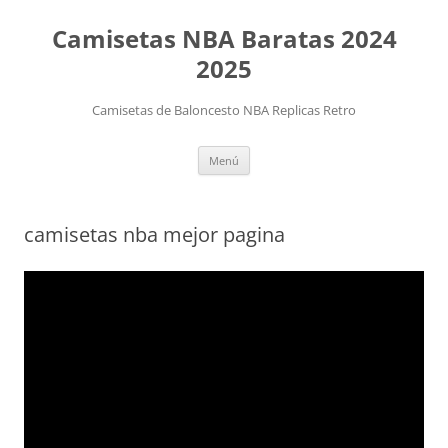
Camisetas NBA Baratas 2024
2025
Camisetas de Baloncesto NBA Replicas Retro
Saltar
Menú
al
contenido
camisetas nba mejor pagina