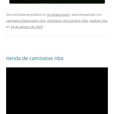
Esta entrada se publicó en
Uncategorized
y está etiquetada con
camisetas baloncesto nba
,
camisetas nba baratas nike
,
replicas nba
en
24 de agosto de 2023
.
tienda de camisetas nba