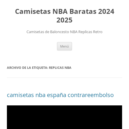
Camisetas NBA Baratas 2024
2025
Camisetas de Baloncesto NBA Replicas Retro
Saltar
Menú
al
contenido
ARCHIVO DE LA ETIQUETA:
REPLICAS NBA
camisetas nba españa contrareembolso