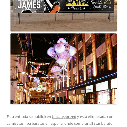
Esta entrada se publicó en
Uncategorized
y está etiquetada con
camisetas nba baratas en españa
,
onde comprar all star barato
,