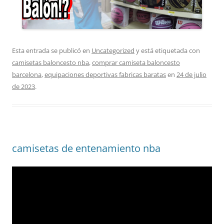
Esta entrada se publicó en
Uncategorized
y está etiquetada con
camisetas baloncesto nba
,
comprar camiseta baloncesto
barcelona
,
equipaciones deportivas fabricas baratas
en
24 de julio
de 2023
.
camisetas de entenamiento nba