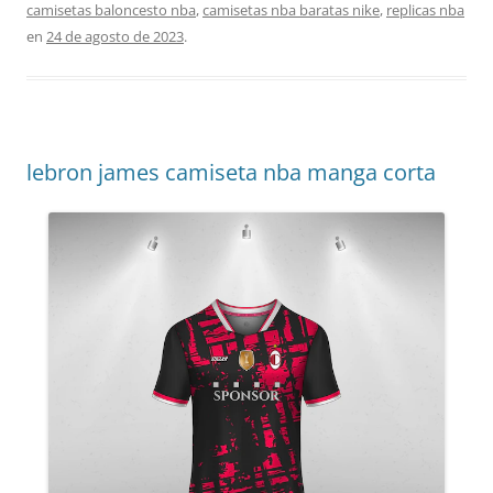
camisetas baloncesto nba
,
camisetas nba baratas nike
,
replicas nba
en
24 de agosto de 2023
.
lebron james camiseta nba manga corta