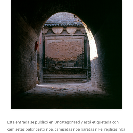
Esta entrada se publicó en
Uncategorized
y está etiquetada con
camisetas baloncesto nba
,
camisetas nba baratas nike
,
replicas nba