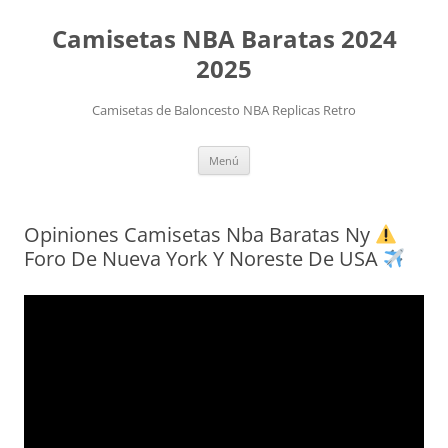
Camisetas NBA Baratas 2024
2025
Camisetas de Baloncesto NBA Replicas Retro
Saltar
Menú
al
contenido
Opiniones Camisetas Nba Baratas Ny
Foro De Nueva York Y Noreste De USA