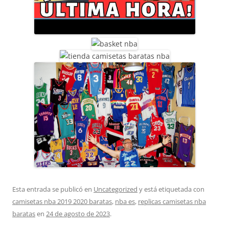
Esta entrada se publicó en
Uncategorized
y está etiquetada con
camisetas nba 2019 2020 baratas
,
nba es
,
replicas camisetas nba
baratas
en
24 de agosto de 2023
.