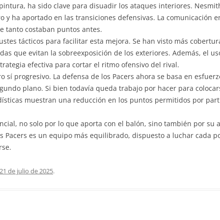
pintura, ha sido clave para disuadir los ataques interiores. Nesmi
o y ha aportado en las transiciones defensivas. La comunicación 
e tanto costaban puntos antes.
stes tácticos para facilitar esta mejora. Se han visto más cobertu
adas que evitan la sobreexposición de los exteriores. Además, el 
ategia efectiva para cortar el ritmo ofensivo del rival.
o sí progresivo. La defensa de los Pacers ahora se basa en esfuerz
ndo plano. Si bien todavía queda trabajo por hacer para colocars
tadísticas muestran una reducción en los puntos permitidos por par
ncial, no solo por lo que aporta con el balón, sino también por su 
os Pacers es un equipo más equilibrado, dispuesto a luchar cada 
rse.
21 de julio de 2025
.