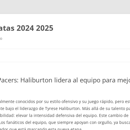
tas 2024 2025
ro
Saltar
al
contenido
acers: Haliburton lidera al equipo para mej
nalmente conocidos por su estilo ofensivo y su juego rápido, pero
e bajo el liderazgo de Tyrese Haliburton. Más allá de su talento pa
lidad: elevar la intensidad defensiva del equipo. Este cambio de 
Los fanáticos del equipo, que siempre apoyan con orgullo, ya bus
gador que está marcando esta nueva etapa.