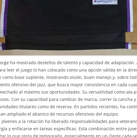
eorge ha mostrado destellos de talento y capacidad de adaptación.
ara leer el juego lo han colocado como una opción válida en la dire
 como base suplente, mostrando visión, buen manejo y, sobre todo,
iento ofensivo del Jazz, que busca mayor consistencia en cada cuar
ovechado al máximo sus oportunidades. Su versatilidad como ala-pí
ivos. Con su capacidad para cambiar de marca, correr la cancha y 
 unidades titulares como de reserva. En partidos recientes, ha con
han ampliado el abanico de recursos ofensivos del equipo.
jóvenes a la rotación ha liberado responsabilidades para veterano
gía y enfocarse en tareas específicas. Esta combinación entre juve
ntar lo que resta de temporada, especialmente en un Oeste cada v