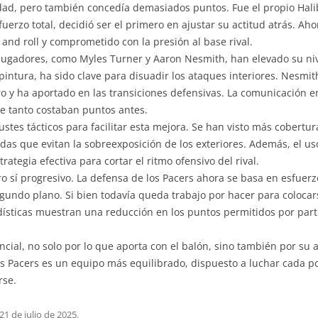
idad, pero también concedía demasiados puntos. Fue el propio Hali
uerzo total, decidió ser el primero en ajustar su actitud atrás. Aho
 and roll y comprometido con la presión al base rival.
 jugadores, como Myles Turner y Aaron Nesmith, han elevado su niv
pintura, ha sido clave para disuadir los ataques interiores. Nesmi
o y ha aportado en las transiciones defensivas. La comunicación 
e tanto costaban puntos antes.
stes tácticos para facilitar esta mejora. Se han visto más cobertu
adas que evitan la sobreexposición de los exteriores. Además, el 
ategia efectiva para cortar el ritmo ofensivo del rival.
o sí progresivo. La defensa de los Pacers ahora se basa en esfuerz
ndo plano. Si bien todavía queda trabajo por hacer para colocars
tadísticas muestran una reducción en los puntos permitidos por par
ncial, no solo por lo que aporta con el balón, sino también por su 
os Pacers es un equipo más equilibrado, dispuesto a luchar cada 
rse.
21 de julio de 2025
.