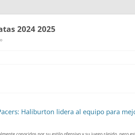
tas 2024 2025
ro
Saltar
al
contenido
acers: Haliburton lidera al equipo para mej
nalmente conocidos por su estilo ofensivo y su juego rápido, pero