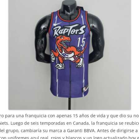
ro para una franquicia con apenas 15 años de vida y que dio su no
Nets. Luego de seis temporadas en Canada, la franquicia se reub
 del grupo, cambiaría su marca a Garanti BBVA. Antes de dirigirse a
con uniformes azul real, rojos y blancos y un logo actualizado ho