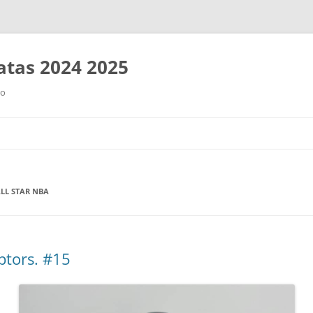
tas 2024 2025
ro
Saltar
al
contenido
LL STAR NBA
ptors. #15