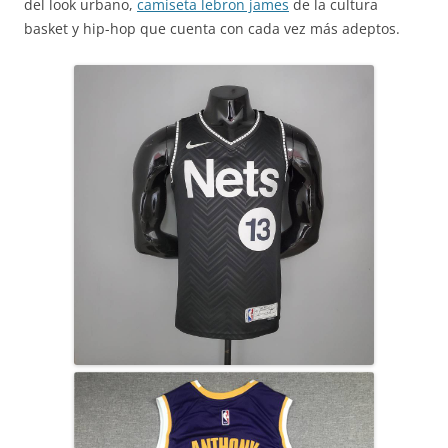
del look urbano,
camiseta lebron james
de la cultura
basket y hip-hop que cuenta con cada vez más adeptos.