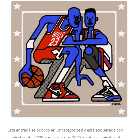
Esta entrada se publicó en
Uncategorized
y está etiquetada con
camisetas nba 2020
,
camisetas nba 2020 baratas
,
camisetas nba