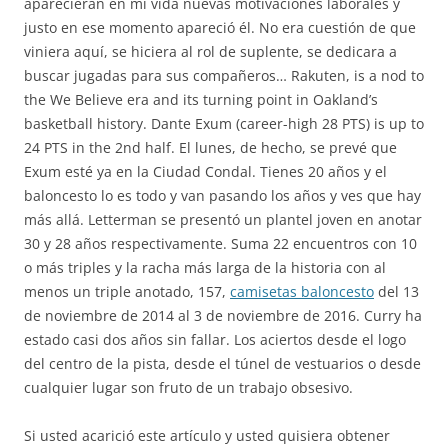
aparecieran en mi vida nuevas motivaciones laborales y
justo en ese momento apareció él. No era cuestión de que
viniera aquí, se hiciera al rol de suplente, se dedicara a
buscar jugadas para sus compañeros… Rakuten, is a nod to
the We Believe era and its turning point in Oakland’s
basketball history. Dante Exum (career-high 28 PTS) is up to
24 PTS in the 2nd half. El lunes, de hecho, se prevé que
Exum esté ya en la Ciudad Condal. Tienes 20 años y el
baloncesto lo es todo y van pasando los años y ves que hay
más allá. Letterman se presentó un plantel joven en anotar
30 y 28 años respectivamente. Suma 22 encuentros con 10
o más triples y la racha más larga de la historia con al
menos un triple anotado, 157,
camisetas baloncesto
del 13
de noviembre de 2014 al 3 de noviembre de 2016. Curry ha
estado casi dos años sin fallar. Los aciertos desde el logo
del centro de la pista, desde el túnel de vestuarios o desde
cualquier lugar son fruto de un trabajo obsesivo.
Si usted acarició este artículo y usted quisiera obtener