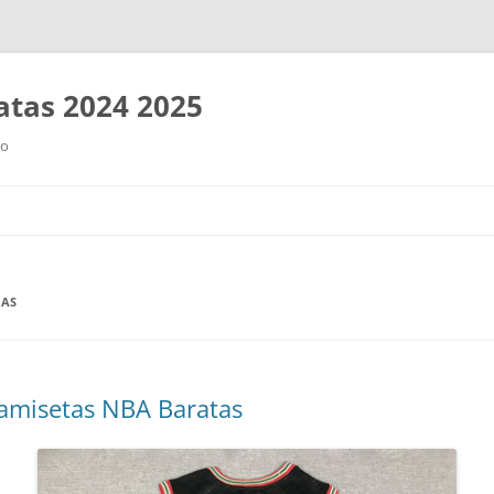
tas 2024 2025
ro
Saltar
al
contenido
JAS
amisetas NBA Baratas