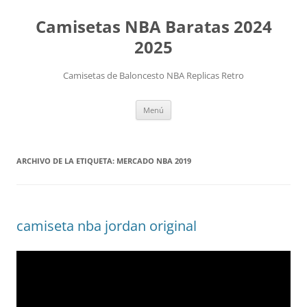
Camisetas NBA Baratas 2024
2025
Camisetas de Baloncesto NBA Replicas Retro
Saltar
Menú
al
contenido
ARCHIVO DE LA ETIQUETA:
MERCADO NBA 2019
camiseta nba jordan original