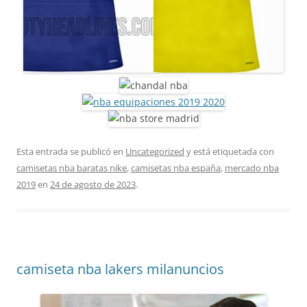
Esta entrada se publicó en
Uncategorized
y está etiquetada con
camisetas nba baratas nike
,
camisetas nba españa
,
mercado nba
2019
en
24 de agosto de 2023
.
camiseta nba lakers milanuncios