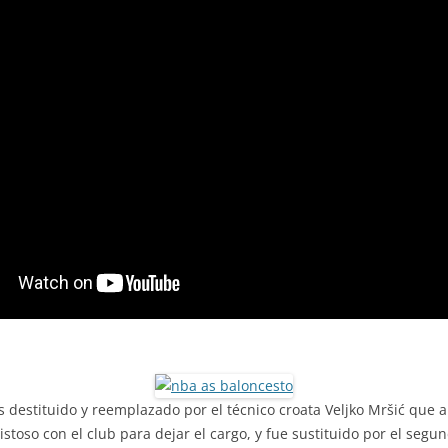
destituido y reemplazado por el técnico croata Veljko Mršić que a 
istoso con el club para dejar el cargo, y fue sustituido por el seg