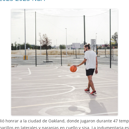
cidió honrar a la ciudad de Oakland, donde jugaron durante 47 tem
arillos en laterales y naranjas en cuello y sisa. La indumentaria e