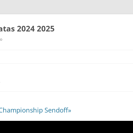
tas 2024 2025
ro
Saltar
al
contenido
A
 Championship Sendoff»